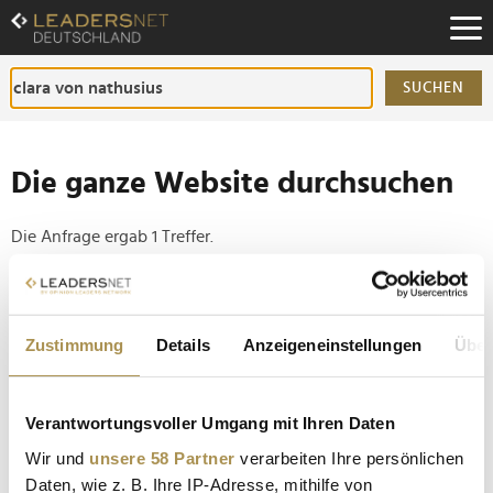
Zum
Inhalt
Zur
Fußzeilen-
SUCHEN
Navigation
Zur
Hauptnavigation
Die ganze Website durchsuchen
Die Anfrage ergab 1 Treffer.
Tipp
Seiten suchen, die genau diese Wortgruppe enthalten:
Zustimmung
Details
Anzeigeneinstellungen
Über
Setzen Sie die gesuchten Wörter zwischen
Anführungszeichen: zb "Vorname Nachname".
Verantwortungsvoller Umgang mit Ihren Daten
Wir und
unsere 58 Partner
verarbeiten Ihre persönlichen
McDonald’s zwischen Ehrenamt und Fußballfieber
Daten, wie z. B. Ihre IP-Adresse, mithilfe von