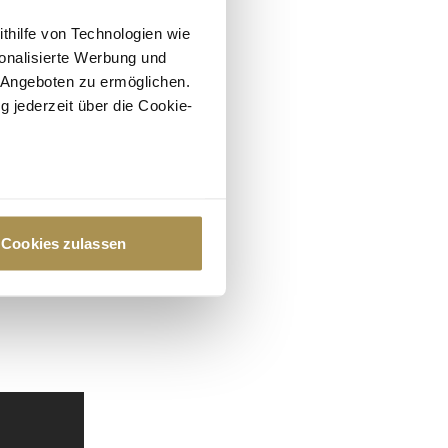
ithilfe von Technologien wie
onalisierte Werbung und
 Angeboten zu ermöglichen.
g jederzeit über die Cookie-
au sein können
zieren
Cookies zulassen
hre Präferenzen im
Abschnitt
 Medien anbieten zu können
hrer Verwendung unserer
 führen diese Informationen
ie im Rahmen Ihrer Nutzung