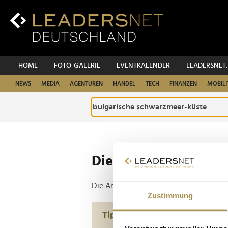
Zum
Inhalt
Zur
Fußzeilen-
Navigation
Zur
HOME
FOTO-GALERIE
EVENTKALENDER
LEADERSNET
Hauptnavigation
NEWS
MEDIA
AGENTUREN
HANDEL
TECH
FINANZEN
MOBILI
Die ganze Website d
Die Anfrage ergab 1 Treffer.
Zustimmung
Tipp