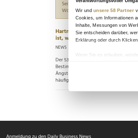
Verantwortungsvoller Umgan
Seiten suchen, die genau diese Wor
Wir und
unsere 58 Partner
v
Wörter zwischen Anführungszeiche
Cookies, um Informationen a
Inhalte, Messungen von Werb
Hartmut Wewetzer: "Lebe diese
Sie entscheiden darüber, wer
ist, weißt du nicht"
Erklärung oder durch Klicken
NEWS
| 05.08.2024
Wenn Sie es erlauben, würde
Der 53-jährige Arzt und Journalist Ha
Informationen über Ih
Bestimmte Diagnosen können erschütte
Ihr Gerät durch aktiv
Ängste auslösen. Betroffene fragen sich
Erfahren Sie mehr darüber, w
häufig alleingelassen. Eine gesamte...
Einzelheiten
fest.
Wir verwenden Cookies, um I
und die Zugriffe auf unsere 
Website an unsere Partner fü
möglicherweise mit weiteren
der Dienste gesammelt habe
Anmeldung zu den Daily Business News