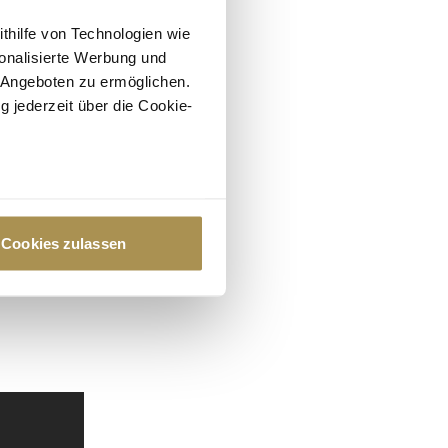
ithilfe von Technologien wie
onalisierte Werbung und
 Angeboten zu ermöglichen.
g jederzeit über die Cookie-
au sein können
zieren
Cookies zulassen
hre Präferenzen im
Abschnitt
 Medien anbieten zu können
hrer Verwendung unserer
 führen diese Informationen
ie im Rahmen Ihrer Nutzung