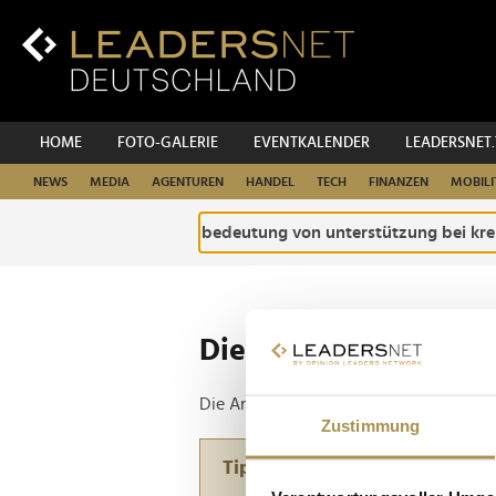
Zum
Inhalt
Zur
Fußzeilen-
Navigation
Zur
HOME
FOTO-GALERIE
EVENTKALENDER
LEADERSNET
Hauptnavigation
NEWS
MEDIA
AGENTUREN
HANDEL
TECH
FINANZEN
MOBILI
Die ganze Website d
Die Anfrage ergab 1 Treffer.
Zustimmung
Tipp