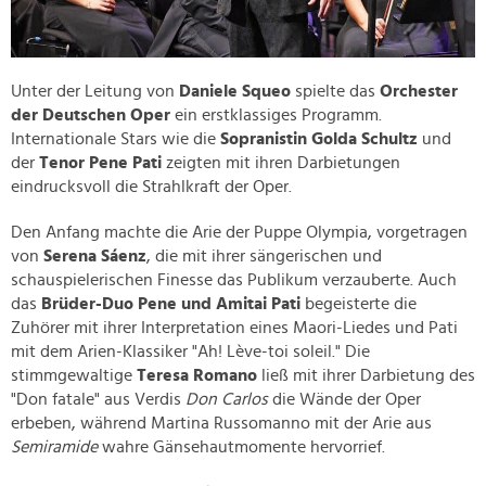
Unter der Leitung von
Daniele Squeo
spielte das
Orchester
der Deutschen Oper
ein erstklassiges Programm.
Internationale Stars wie die
Sopranistin Golda Schultz
und
der
Tenor Pene Pati
zeigten mit ihren Darbietungen
eindrucksvoll die Strahlkraft der Oper.
Den Anfang machte die Arie der Puppe Olympia, vorgetragen
von
Serena Sáenz
, die mit ihrer sängerischen und
schauspielerischen Finesse das Publikum verzauberte. Auch
das
Brüder-Duo Pene und Amitai Pati
begeisterte die
Zuhörer mit ihrer Interpretation eines Maori-Liedes und Pati
mit dem Arien-Klassiker "Ah! Lève-toi soleil." Die
stimmgewaltige
Teresa Romano
ließ mit ihrer Darbietung des
"Don fatale" aus Verdis
Don Carlos
die Wände der Oper
erbeben, während Martina Russomanno mit der Arie aus
Semiramide
wahre Gänsehautmomente hervorrief.