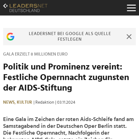
Zum
Inhalt
Zur
Fußzeilen-
Navigation
LEADERSNET BEI GOOGLE ALS QUELLE
Zur
FESTLEGEN
Hauptnavigation
GALA ERZIELT 8 MILLIONEN EURO
Politik und Prominenz vereint:
Festliche Opernnacht zugunsten
der AIDS-Stiftung
NEWS,
KULTUR
| Redaktion
| 03.11.2024
Eine Gala im Zeichen der roten Aids-Schleife fand am
Samstagabend in der Deutschen Oper Berlin statt.
Die Festliche Opernnacht, Nachfolgerin der