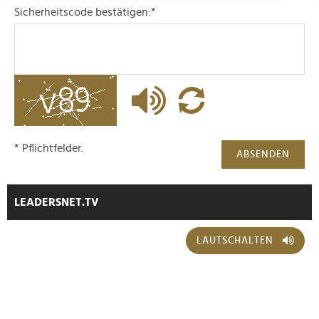
Abschnitt Einzelheiten
fest.
Sicherheitscode bestätigen:
*
Wir verwenden Cookies, um Inhalte und Anzeigen zu
personalisieren, Funktionen für soziale Medien anbieten
zu können und die Zugriffe auf unsere Website zu
analysieren. Außerdem geben wir Informationen zu Ihrer
Verwendung unserer Website an unsere Partner für
soziale Medien, Werbung und Analysen weiter. Unsere
Partner führen diese Informationen möglicherweise mit
* Pflichtfelder.
ABSENDEN
weiteren Daten zusammen, die Sie ihnen bereitgestellt
haben oder die sie im Rahmen Ihrer Nutzung der Dienste
gesammelt haben.
LEADERSNET.TV
LAUTSCHALTEN