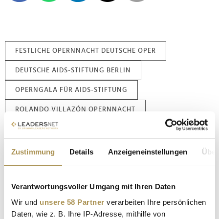
FESTLICHE OPERNNACHT DEUTSCHE OPER
DEUTSCHE AIDS-STIFTUNG BERLIN
OPERNGALA FÜR AIDS-STIFTUNG
ROLANDO VILLAZÓN OPERNNACHT
PROMINENTE UNTERSTÜTZEN AIDS-HILFE
BERLIN BENEFIZGALA 2024
Zustimmung
Details
Anzeigeneinstellungen
Über
HIV-HILFE DURCH OPERNGALA
Verantwortungsvoller Umgang mit Ihren Daten
DEUTSCHE OPER CHARITY-EVENT
Wir und
unsere 58 Partner
verarbeiten Ihre persönlichen
SOLIDARITÄT MIT HIV-BETROFFENEN
Daten, wie z. B. Ihre IP-Adresse, mithilfe von