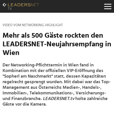
Zum
Inhalt
Zur
Fußzeilen-
Navigation
VIDEO VOM NETWORKING-HIGHLIGHT
Zur
Mehr als 500 Gäste rockten den
Hauptnavigation
LEADERSNET-Neujahrsempfang in
Wien
Der Networking-Pflichttermin in Wien fand in
Kombination mit der offiziellen VIP-Eröffnung des
"Sopherl am Naschmarkt" statt, dessen Kapazitäten
regelrecht gesprengt wurden. Mit dabei war das Top-
Management aus Österreichs Medien-, Handels-,
Immobilien-, Telekommunikations-, Versicherungs-
und Finanzbranche.
LEADERSNET.tv
holte zahlreiche
Gäste vor die Kamera.