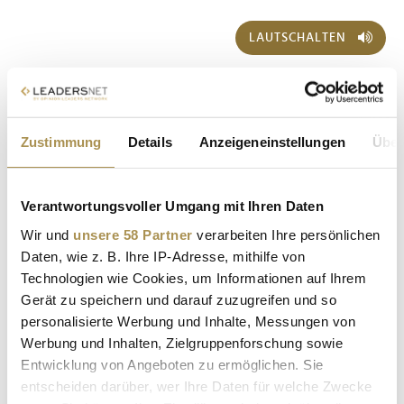
LAUTSCHALTEN
Zustimmung
Details
Anzeigeneinstellungen
Über
Verantwortungsvoller Umgang mit Ihren Daten
Wir und
unsere 58 Partner
verarbeiten Ihre persönlichen
Sollten Sie das Video nicht abspielen können, klicken Sie bitte
hier!
Daten, wie z. B. Ihre IP-Adresse, mithilfe von
Technologien wie Cookies, um Informationen auf Ihrem
21.01.2026
Gerät zu speichern und darauf zuzugreifen und so
personalisierte Werbung und Inhalte, Messungen von
Werbung und Inhalten, Zielgruppenforschung sowie
Entwicklung von Angeboten zu ermöglichen. Sie
entscheiden darüber, wer Ihre Daten für welche Zwecke