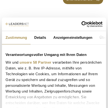
Zustimmung
Details
Anzeigeneinstellungen
Über
Verantwortungsvoller Umgang mit Ihren Daten
Sollten Sie das Video nicht abspielen können, klicken Sie bitte
hier!
Wir und
unsere 58 Partner
verarbeiten Ihre persönlichen
15.06.2025
Daten, wie z. B. Ihre IP-Adresse, mithilfe von
Technologien wie Cookies, um Informationen auf Ihrem
KITZSUMMIT
Gerät zu speichern und darauf zuzugreifen und so
personalisierte Werbung und Inhalte, Messungen von
Werbung und Inhalten, Zielgruppenforschung sowie
Entwicklung von Angeboten zu ermöglichen. Sie
entscheiden darüber, wer Ihre Daten für welche Zwecke