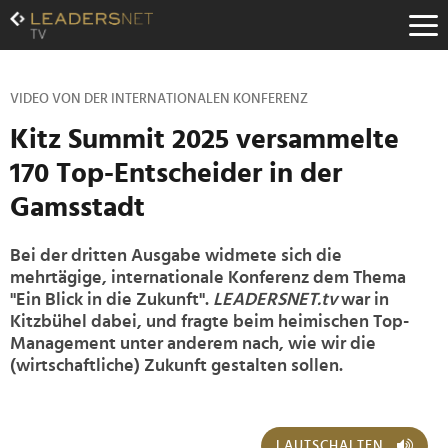
Zum
Inhalt
Zur
Fußzeilen-
Navigation
VIDEO VON DER INTERNATIONALEN KONFERENZ
Zur
Kitz Summit 2025 versammelte
Hauptnavigation
170 Top-Entscheider in der
Gamsstadt
Bei der dritten Ausgabe widmete sich die
mehrtägige, internationale Konferenz dem Thema
"Ein Blick in die Zukunft".
LEADERSNET.tv
war in
Kitzbühel dabei, und fragte beim heimischen Top-
Management unter anderem nach, wie wir die
(wirtschaftliche) Zukunft gestalten sollen.
LAUTSCHALTEN