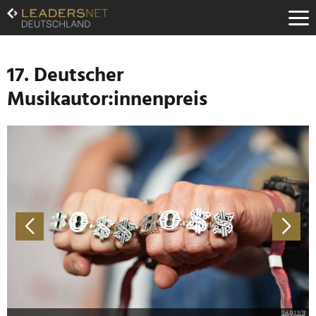
Zum
Inhalt
Zur
Fußzeilen-
Navigation
17. Deutscher
Zur
Musikautor:innenpreis
Hauptnavigation