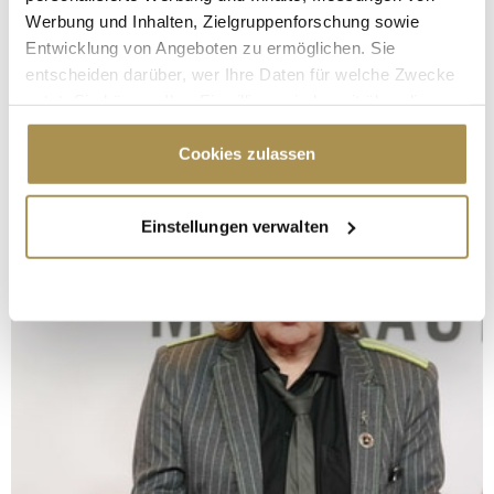
Werbung und Inhalten, Zielgruppenforschung sowie
Entwicklung von Angeboten zu ermöglichen. Sie
entscheiden darüber, wer Ihre Daten für welche Zwecke
nutzt. Sie können Ihre Einwilligung jederzeit über die
Cookie-Erklärung oder durch Klicken auf das Privacy
Trigger Symbol ändern oder widerrufen
Cookies zulassen
Wenn Sie es erlauben, würden wir auch gerne:
Einstellungen verwalten
Informationen über Ihre geografische Lage
erfassen, welche bis auf einige Meter genau sein
können
Ihr Gerät durch aktives Scannen nach
bestimmten Merkmalen (Fingerprinting) identifizieren
Erfahren Sie mehr darüber, wie Ihre persönlichen Daten
verarbeitet werden, und legen Sie Ihre Präferenzen im
Abschnitt Einzelheiten
fest.
Wir verwenden Cookies, um Inhalte und Anzeigen zu