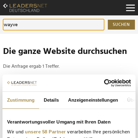
Zum
Inhalt
Zur
Fußzeilen-
SUCHEN
Navigation
Zur
Hauptnavigation
Die ganze Website durchsuchen
Die Anfrage ergab 1 Treffer.
Tipp
Seiten suchen, die genau diese Wortgruppe enthalten:
Zustimmung
Details
Anzeigeneinstellungen
Über
Setzen Sie die gesuchten Wörter zwischen
Anführungszeichen: zb "Vorname Nachname".
Verantwortungsvoller Umgang mit Ihren Daten
Milliardenrennen um Robotaxis: Diese Städte sollen
Wir und
unsere 58 Partner
verarbeiten Ihre persönlichen
zu Europas Testlaboren werden