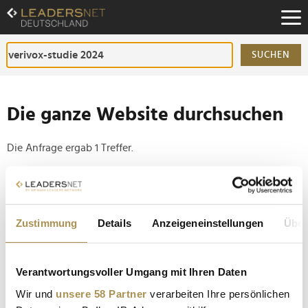
Zum
Inhalt
Zur
Fußzeilen-
SUCHEN
Navigation
Zur
Hauptnavigation
Die ganze Website durchsuchen
Die Anfrage ergab 1 Treffer.
Tipp
Seiten suchen, die genau diese Wortgruppe enthalten:
Zustimmung
Details
Anzeigeneinstellungen
Über
Setzen Sie die gesuchten Wörter zwischen
Anführungszeichen: zb "Vorname Nachname".
Verantwortungsvoller Umgang mit Ihren Daten
Deutsche bevorzugen beim Online-Shopping den
Wir und
unsere 58 Partner
verarbeiten Ihre persönlichen
Kauf auf Rechnung