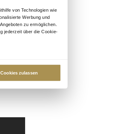
ithilfe von Technologien wie
onalisierte Werbung und
 Angeboten zu ermöglichen.
g jederzeit über die Cookie-
au sein können
zieren
Cookies zulassen
hre Präferenzen im
Abschnitt
 Medien anbieten zu können
hrer Verwendung unserer
 führen diese Informationen
ie im Rahmen Ihrer Nutzung