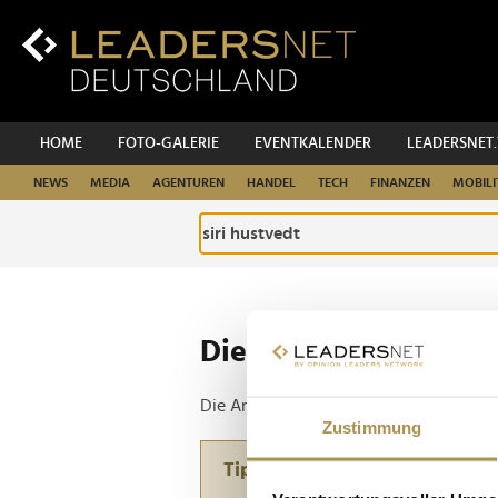
Zum
Inhalt
Zur
Fußzeilen-
Navigation
Zur
HOME
FOTO-GALERIE
EVENTKALENDER
LEADERSNET
Hauptnavigation
NEWS
MEDIA
AGENTUREN
HANDEL
TECH
FINANZEN
MOBILI
Die ganze Website d
Die Anfrage ergab 1 Treffer.
Zustimmung
Tipp