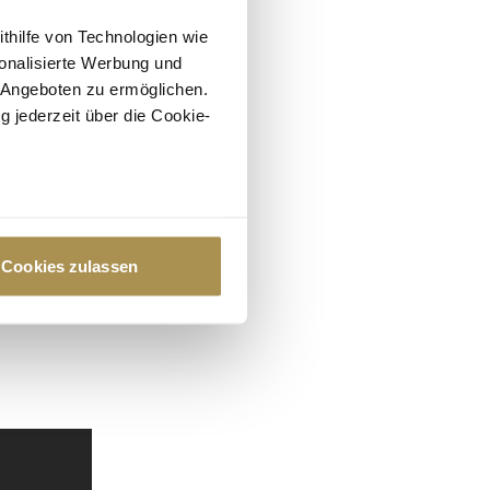
ithilfe von Technologien wie
onalisierte Werbung und
 Angeboten zu ermöglichen.
g jederzeit über die Cookie-
au sein können
zieren
Cookies zulassen
hre Präferenzen im
Abschnitt
 Medien anbieten zu können
hrer Verwendung unserer
 führen diese Informationen
ie im Rahmen Ihrer Nutzung