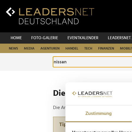
Zum
Inhalt
Zur
Fußzeilen-
Navigation
Zur
HOME
FOTO-GALERIE
EVENTKALENDER
LEADERSNET
Hauptnavigation
NEWS
MEDIA
AGENTUREN
HANDEL
TECH
FINANZEN
MOBILI
Die ganze Website d
Die Anfrage ergab 1 Treffer.
Zustimmung
Tipp