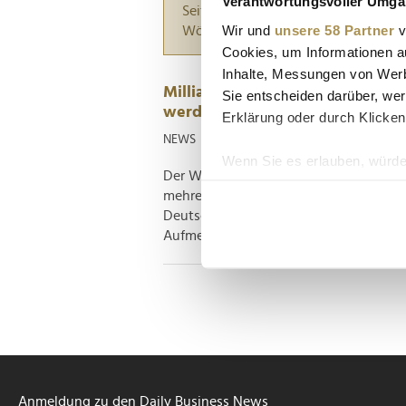
Verantwortungsvoller Umgan
Seiten suchen, die genau diese Wor
Wir und
unsere 58 Partner
v
Wörter zwischen Anführungszeiche
Cookies, um Informationen a
Inhalte, Messungen von Werb
Milliardenrennen um Robotaxis: 
Sie entscheiden darüber, wer
werden
Erklärung oder durch Klicken
NEWS
| 01.06.2026
Wenn Sie es erlauben, würde
Der Wettlauf um das autonome Fahren 
Informationen über Ih
mehrere Technologiekonzerne um die V
Ihr Gerät durch aktiv
Deutschland schon bald zum Testfeld f
Erfahren Sie mehr darüber, w
Aufmerksamkeit steht derzeit London. D
Einzelheiten
fest.
Wir verwenden Cookies, um I
und die Zugriffe auf unsere 
Website an unsere Partner fü
möglicherweise mit weiteren
der Dienste gesammelt habe
Anmeldung zu den Daily Business News