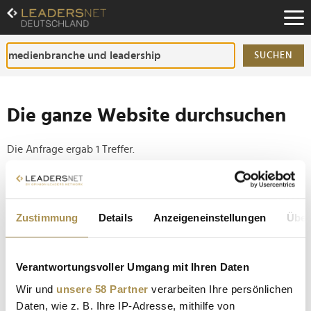
Zum
Inhalt
Zur
Fußzeilen-
SUCHEN
Navigation
Zur
Hauptnavigation
Die ganze Website durchsuchen
Die Anfrage ergab 1 Treffer.
Tipp
Seiten suchen, die genau diese Wortgruppe enthalten:
Zustimmung
Details
Anzeigeneinstellungen
Über
Setzen Sie die gesuchten Wörter zwischen
Anführungszeichen: zb "Vorname Nachname".
Verantwortungsvoller Umgang mit Ihren Daten
Wir und
unsere 58 Partner
verarbeiten Ihre persönlichen
100 Jahre Marilyn Monroe: Die unterschätzte
Daten, wie z. B. Ihre IP-Adresse, mithilfe von
Unternehmerin, die Hollywood veränderte