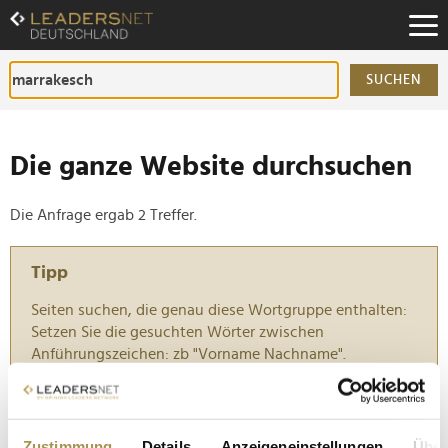
Zum
Inhalt
Zur
Fußzeilen-
SUCHEN
Navigation
Zur
Hauptnavigation
Die ganze Website durchsuchen
Die Anfrage ergab 2 Treffer.
Tipp
Seiten suchen, die genau diese Wortgruppe enthalten:
Setzen Sie die gesuchten Wörter zwischen
Anführungszeichen: zb "Vorname Nachname".
Sonne tanken im April: Die besten Urlaubsziele für
die Osterfeiertage 2026
Zustimmung
Details
Anzeigeneinstellungen
Über