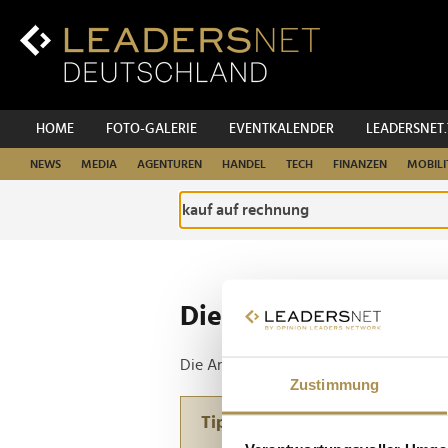
Zum
Inhalt
Zur
Fußzeilen-
Navigation
Zur
HOME
FOTO-GALERIE
EVENTKALENDER
LEADERSNET
Hauptnavigation
NEWS
MEDIA
AGENTUREN
HANDEL
TECH
FINANZEN
MOBILI
Die ganze Website d
Die Anfrage ergab 1 Treffer.
Zustimmung
Tipp