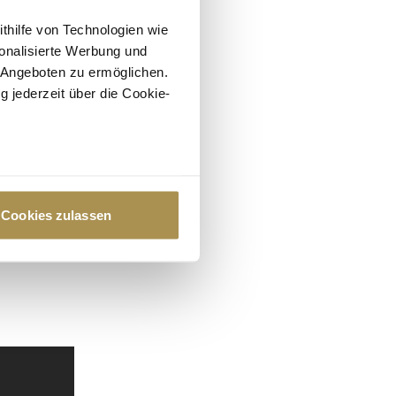
ithilfe von Technologien wie
onalisierte Werbung und
 Angeboten zu ermöglichen.
g jederzeit über die Cookie-
au sein können
zieren
Cookies zulassen
hre Präferenzen im
Abschnitt
 Medien anbieten zu können
hrer Verwendung unserer
 führen diese Informationen
ie im Rahmen Ihrer Nutzung