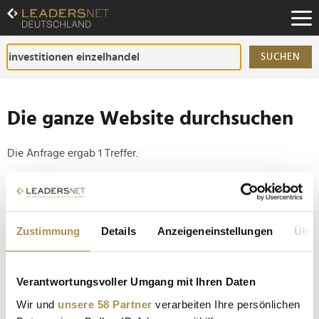
Zum
Inhalt
Zur
Fußzeilen-
SUCHEN
Navigation
Zur
Hauptnavigation
Die ganze Website durchsuchen
Die Anfrage ergab 1 Treffer.
Tipp
Seiten suchen, die genau diese Wortgruppe enthalten:
Zustimmung
Details
Anzeigeneinstellungen
Über
Setzen Sie die gesuchten Wörter zwischen
Anführungszeichen: zb "Vorname Nachname".
Verantwortungsvoller Umgang mit Ihren Daten
Galeria Karstadt Kaufhof schließt 16 von 92
Wir und
unsere 58 Partner
verarbeiten Ihre persönlichen
Warenhäusern