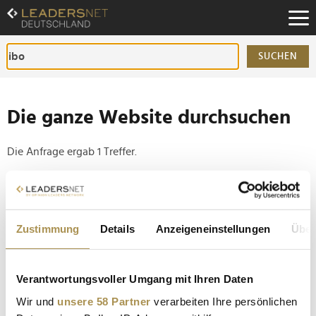
Zum
Inhalt
Zur
Fußzeilen-
SUCHEN
Navigation
Zur
Hauptnavigation
Die ganze Website durchsuchen
Die Anfrage ergab 1 Treffer.
Tipp
Seiten suchen, die genau diese Wortgruppe enthalten:
Zustimmung
Details
Anzeigeneinstellungen
Über
Setzen Sie die gesuchten Wörter zwischen
Anführungszeichen: zb "Vorname Nachname".
Verantwortungsvoller Umgang mit Ihren Daten
Germany's Next Topmodel 2026: Aurélie und Ibo
Wir und
unsere 58 Partner
verarbeiten Ihre persönlichen
sichern sich Sieg und 100.000 Euro