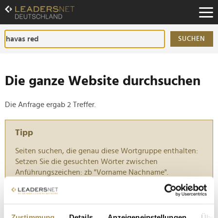
Zum
Inhalt
Zur
Fußzeilen-
SUCHEN
Navigation
Zur
Hauptnavigation
Die ganze Website durchsuchen
Die Anfrage ergab 2 Treffer.
Tipp
Seiten suchen, die genau diese Wortgruppe enthalten:
Setzen Sie die gesuchten Wörter zwischen
Anführungszeichen: zb "Vorname Nachname".
Havas Germany vertraut Sebastian Vermaat das
Wachstum an
Zustimmung
Details
Anzeigeneinstellungen
Über