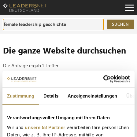
Zum
Inhalt
Zur
Fußzeilen-
SUCHEN
Navigation
Zur
Hauptnavigation
Die ganze Website durchsuchen
Die Anfrage ergab 1 Treffer.
Tipp
Seiten suchen, die genau diese Wortgruppe enthalten:
Zustimmung
Details
Anzeigeneinstellungen
Über
Setzen Sie die gesuchten Wörter zwischen
Anführungszeichen: zb "Vorname Nachname".
Verantwortungsvoller Umgang mit Ihren Daten
Wir und
unsere 58 Partner
verarbeiten Ihre persönlichen
100 Jahre Marilyn Monroe: Die unterschätzte
Daten, wie z. B. Ihre IP-Adresse, mithilfe von
Unternehmerin, die Hollywood veränderte