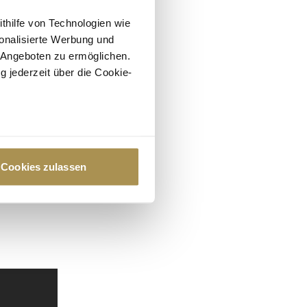
ithilfe von Technologien wie
onalisierte Werbung und
 Angeboten zu ermöglichen.
g jederzeit über die Cookie-
au sein können
zieren
Cookies zulassen
hre Präferenzen im
Abschnitt
 Medien anbieten zu können
hrer Verwendung unserer
 führen diese Informationen
ie im Rahmen Ihrer Nutzung