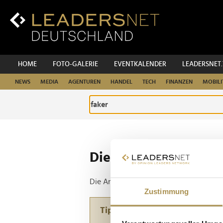
Zum
Inhalt
Zur
Fußzeilen-
Navigation
Zur
HOME
FOTO-GALERIE
EVENTKALENDER
LEADERSNET
Hauptnavigation
NEWS
MEDIA
AGENTUREN
HANDEL
TECH
FINANZEN
MOBILI
Die ganze Website d
Die Anfrage ergab 1 Treffer.
Zustimmung
Tipp