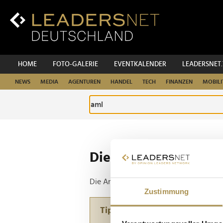
Zum
Inhalt
Zur
Fußzeilen-
Navigation
Zur
HOME
FOTO-GALERIE
EVENTKALENDER
LEADERSNET
Hauptnavigation
NEWS
MEDIA
AGENTUREN
HANDEL
TECH
FINANZEN
MOBILI
Die ganze Website d
Die Anfrage ergab 1 Treffer.
Zustimmung
Tipp