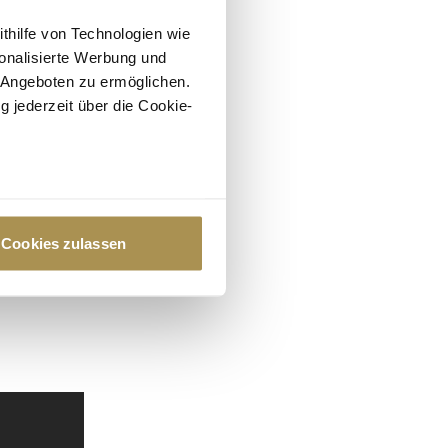
ithilfe von Technologien wie
onalisierte Werbung und
 Angeboten zu ermöglichen.
g jederzeit über die Cookie-
au sein können
zieren
Cookies zulassen
hre Präferenzen im
Abschnitt
 Medien anbieten zu können
hrer Verwendung unserer
 führen diese Informationen
ie im Rahmen Ihrer Nutzung