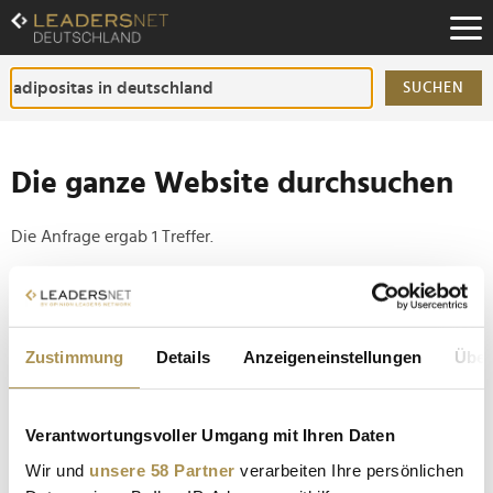
Zum
Inhalt
Zur
Fußzeilen-
SUCHEN
Navigation
Zur
Hauptnavigation
Die ganze Website durchsuchen
Die Anfrage ergab 1 Treffer.
Tipp
Seiten suchen, die genau diese Wortgruppe enthalten:
Zustimmung
Details
Anzeigeneinstellungen
Über
Setzen Sie die gesuchten Wörter zwischen
Anführungszeichen: zb "Vorname Nachname".
Verantwortungsvoller Umgang mit Ihren Daten
Der Durchschnittsmensch in Deutschland wiegt 78,3
Wir und
unsere 58 Partner
verarbeiten Ihre persönlichen
Kilo – und ist 1,73 Meter groß