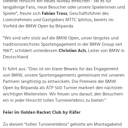
vielerlei Hinsicht ein neues Niveau erreichen - sei es für
langjährige Fans, neue Besucher oder unsere Spielerinnen und
Spieler", freute sich
Fabian Tross
, Geschäftsführer des
Lizenznehmers und Gastgebers MTTC Iphitos, bereits im
Vorfeld der BMW Open by Bitpanda.
"Wir sind sehr stolz auf die BMW Open, unser längstes und
traditionsreichstes Sportengagement in der BMW Group seit
1987", schildert unterdessen
Christian Ach
, Leiter von BMW in
Deutschland.
Er führt aus: "Dies ist ein klarer Beweis für das Engagement
von BMW, unsere Sportengagements gemeinsam mit unseren
Partnern langfristig zu entwickeln. Die Premiere der BMW
Open by Bitpanda als ATP 500 Turnier markiert den nächsten
wichtigen Meilenstein. Wir freuen uns darauf, den Besuchern
ein in jeder Hinsicht tolles Turniererlebnis zu bieten."
Feier im Golden Racket Club by Käfer
Zu diesem "tollen Turniererlebnis" gehörte am Montagabend