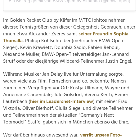
Ein Beitrag geteilt von BMW Open by Bitpanda (@bmw_open)
Im Golden Racket Club by Käfer im MTTC Iphitos nahmen
diverse Tennisgrößen von dieser Gelegenheit Gebrauch; unter
ihnen etwa Alexander Zverev samt
seiner Freundin Sophia
Thomalla
, Philipp Kohlschreiber (mehrfacher BMW Open-
Sieger), Kevin Krawietz, Dounbia Sadio, Fabien Reboul,
Alexandre Muller, BMW-Open-Titelverteidiger Jan-Lennard
Struff oder der diesjährige Wildcard-Teilnehmer Justin Engel.
Während Musiker Jan Delay live für Untermalung sorgte,
waren viele aus Film, Fernsehen und co. bekannte Namen
zum reinen Vergnügen vor Ort: Kostja Ullmann, Wayne und
Annemarie Carpendale, Jule Gölsdorf, Verena Kerth, Heiner
Lauterbach (
hier im Leadersnet-Interview
) mit seiner Frau
Viktoria, Oliver Bierhoff, Giulia Siegel und diverse Teilnehmer
und Teilnehmerinnen der aktuellen "Germany’s Next
Topmodel"-Staffel gaben sich in München ebenso die Ehre.
Wer darüber hinaus anwesend war,
verrät unsere Foto-