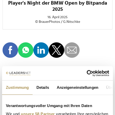
Player's Night der BMW Open by Bitpanda
2025
16. April 2025
© BrauerPhotos / G.Nitschke
BMW OPEN BY BITPANDA
MTTC IPHITOS
Zustimmung
Details
Anzeigeneinstellungen
Über
TENNIS
SPORT
TENNISTURNIER
ATP 500
BMW
FABIAN TROSS
Verantwortungsvoller Umgang mit Ihren Daten
Wir und
unsere 58 Partner
verarbeiten Ihre persönlichen
CHRISTIAN ACH
MÜNCHEN
BITPANDA