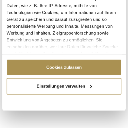
Daten, wie z. B. Ihre IP-Adresse, mithilfe von
ALEXANDER ZVEREV
Technologien wie Cookies, um Informationen auf Ihrem
Gerät zu speichern und darauf zuzugreifen und so
GOLDEN RACKET CLUB BY KÄFER
personalisierte Werbung und Inhalte, Messungen von
Werbung und Inhalten, Zielgruppenforschung sowie
PHILIPP KOHLSCHREIBER
SOPHIA THOMALLA
Entwicklung von Angeboten zu ermöglichen. Sie
JUSTIN ENGEL
entscheiden darüber, wer Ihre Daten für welche Zwecke
nutzt. Sie können Ihre Einwilligung jederzeit über die
Cookie-Erklärung oder durch Klicken auf das Privacy
Kommentar veröffentlichen
Trigger Symbol ändern oder widerrufen
Cookies zulassen
Autor:
*
Wenn Sie es erlauben, würden wir auch gerne:
Einstellungen verwalten
Informationen über Ihre geografische Lage
erfassen, welche bis auf einige Meter genau sein
Kommentar:
*
können
Ihr Gerät durch aktives Scannen nach
bestimmten Merkmalen (Fingerprinting) identifizieren
Erfahren Sie mehr darüber, wie Ihre persönlichen Daten