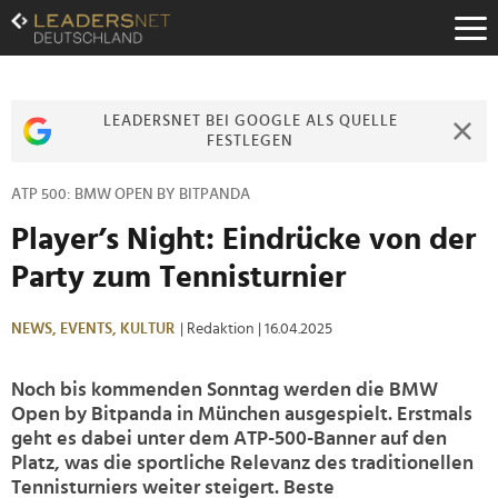
Zum
Inhalt
Zur
Fußzeilen-
Navigation
LEADERSNET BEI GOOGLE ALS QUELLE
Zur
FESTLEGEN
Hauptnavigation
ATP 500: BMW OPEN BY BITPANDA
Player’s Night: Eindrücke von der
Party zum Tennisturnier
NEWS,
EVENTS,
KULTUR
| Redaktion
| 16.04.2025
Noch bis kommenden Sonntag werden die BMW
Open by Bitpanda in München ausgespielt. Erstmals
geht es dabei unter dem ATP-500-Banner auf den
Platz, was die sportliche Relevanz des traditionellen
Tennisturniers weiter steigert. Beste