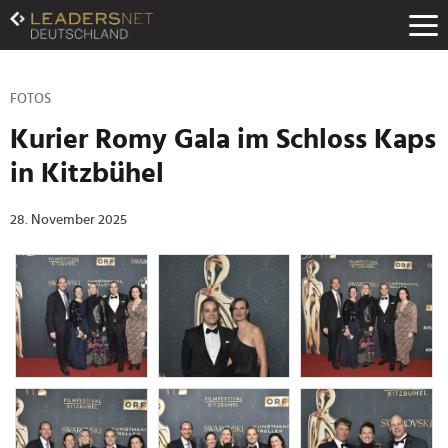
Zum
Inhalt
Zur
Fußzeilen-
Navigation
FOTOS
Zur
Kurier Romy Gala im Schloss Kaps
Hauptnavigation
in Kitzbühel
28. November 2025