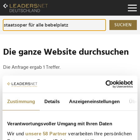
Zum
Inhalt
Zur
Fußzeilen-
SUCHEN
Navigation
Zur
Hauptnavigation
Die ganze Website durchsuchen
Die Anfrage ergab 1 Treffer.
Tipp
Seiten suchen, die genau diese Wortgruppe enthalten:
Zustimmung
Details
Anzeigeneinstellungen
Über
Setzen Sie die gesuchten Wörter zwischen
Anführungszeichen: zb "Vorname Nachname".
Verantwortungsvoller Umgang mit Ihren Daten
"Staatsoper für alle" zieht mehr als 30.000 Besucher
Wir und
unsere 58 Partner
verarbeiten Ihre persönlichen
nach Berlin