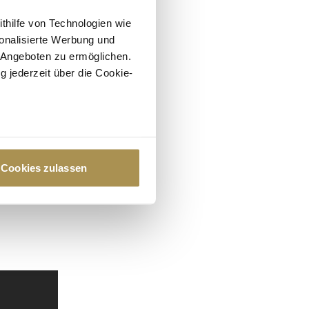
ithilfe von Technologien wie
onalisierte Werbung und
 Angeboten zu ermöglichen.
g jederzeit über die Cookie-
au sein können
zieren
Cookies zulassen
hre Präferenzen im
Abschnitt
 Medien anbieten zu können
hrer Verwendung unserer
 führen diese Informationen
ie im Rahmen Ihrer Nutzung