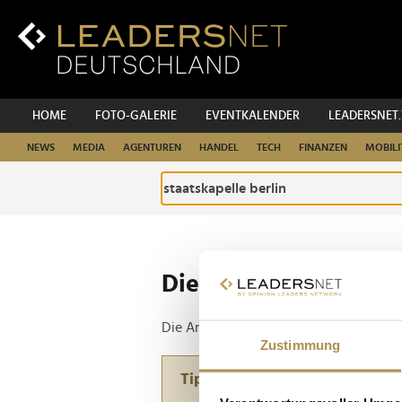
Zum
Inhalt
Zur
Fußzeilen-
Navigation
Zur
HOME
FOTO-GALERIE
EVENTKALENDER
LEADERSNET
Hauptnavigation
NEWS
MEDIA
AGENTUREN
HANDEL
TECH
FINANZEN
MOBILI
Die ganze Website d
Die Anfrage ergab 1 Treffer.
Zustimmung
Tipp