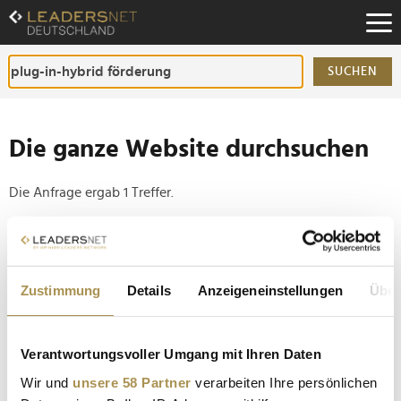
Zum
Inhalt
Zur
Fußzeilen-
SUCHEN
Navigation
Zur
Hauptnavigation
Die ganze Website durchsuchen
Die Anfrage ergab 1 Treffer.
Tipp
Seiten suchen, die genau diese Wortgruppe enthalten:
Zustimmung
Details
Anzeigeneinstellungen
Über
Setzen Sie die gesuchten Wörter zwischen
Anführungszeichen: zb "Vorname Nachname".
Verantwortungsvoller Umgang mit Ihren Daten
Bund öffnet neues Förderportal für Elektroautos mit
Wir und
unsere 58 Partner
verarbeiten Ihre persönlichen
bis zu 6.000 Euro Zuschuss