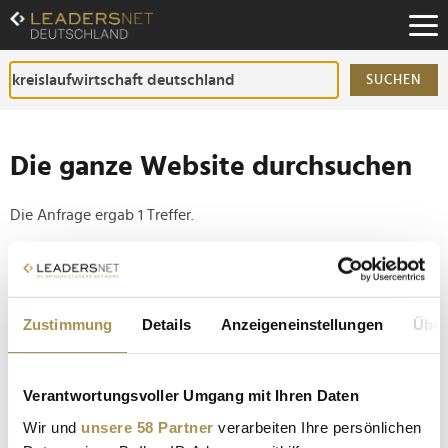
Zum
Inhalt
Zur
Fußzeilen-
SUCHEN
Navigation
Zur
Hauptnavigation
Die ganze Website durchsuchen
Die Anfrage ergab 1 Treffer.
Tipp
Seiten suchen, die genau diese Wortgruppe enthalten:
Zustimmung
Details
Anzeigeneinstellungen
Über
Setzen Sie die gesuchten Wörter zwischen
Anführungszeichen: zb "Vorname Nachname".
Verantwortungsvoller Umgang mit Ihren Daten
40 Jahre Bundesumweltministerium: Vom Ozonloch
Wir und
unsere 58 Partner
verarbeiten Ihre persönlichen
bis zur Energiewende