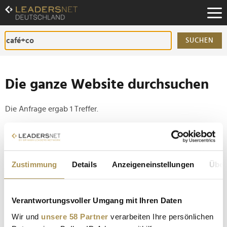
Zum
Inhalt
Zur
Fußzeilen-
SUCHEN
Navigation
Zur
Hauptnavigation
Die ganze Website durchsuchen
Die Anfrage ergab 1 Treffer.
Tipp
Seiten suchen, die genau diese Wortgruppe enthalten:
Zustimmung
Details
Anzeigeneinstellungen
Über
Setzen Sie die gesuchten Wörter zwischen
Anführungszeichen: zb "Vorname Nachname".
Verantwortungsvoller Umgang mit Ihren Daten
café+co auf Expansionskurs: 1600 Automaten mehr
Wir und
unsere 58 Partner
verarbeiten Ihre persönlichen
im kommenden Jahr