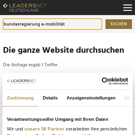
Zum
Inhalt
Zur
Fußzeilen-
SUCHEN
Navigation
Zur
Hauptnavigation
Die ganze Website durchsuchen
Die Anfrage ergab 1 Treffer.
Tipp
Seiten suchen, die genau diese Wortgruppe enthalten:
Zustimmung
Details
Anzeigeneinstellungen
Über
Setzen Sie die gesuchten Wörter zwischen
Anführungszeichen: zb "Vorname Nachname".
Verantwortungsvoller Umgang mit Ihren Daten
Bund öffnet neues Förderportal für Elektroautos mit
Wir und
unsere 58 Partner
verarbeiten Ihre persönlichen
bis zu 6.000 Euro Zuschuss