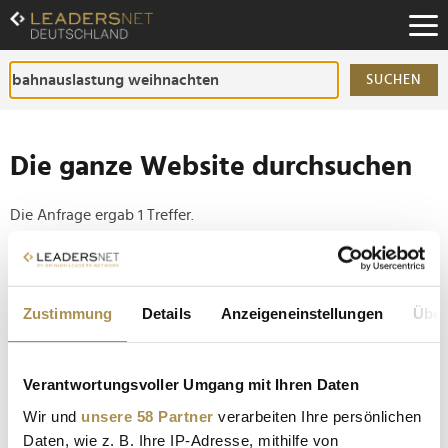
Zum
Inhalt
Zur
Fußzeilen-
SUCHEN
Navigation
Zur
Hauptnavigation
Die ganze Website durchsuchen
Die Anfrage ergab 1 Treffer.
Tipp
Seiten suchen, die genau diese Wortgruppe enthalten:
Zustimmung
Details
Anzeigeneinstellungen
Über
Setzen Sie die gesuchten Wörter zwischen
Anführungszeichen: zb "Vorname Nachname".
Verantwortungsvoller Umgang mit Ihren Daten
Wir und
unsere 58 Partner
verarbeiten Ihre persönlichen
Bahn verzeichnet Buchungsrekord zu Weihnachten
Daten, wie z. B. Ihre IP-Adresse, mithilfe von