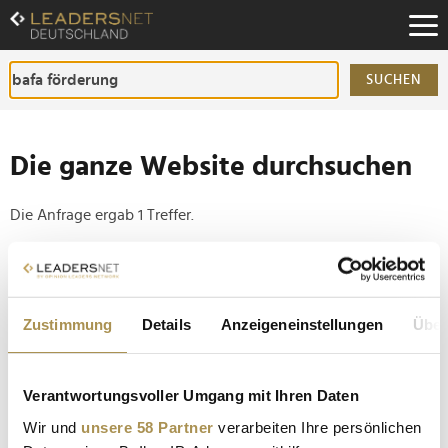
Zum
Inhalt
Zur
Fußzeilen-
SUCHEN
Navigation
Zur
Hauptnavigation
Die ganze Website durchsuchen
Die Anfrage ergab 1 Treffer.
Tipp
Seiten suchen, die genau diese Wortgruppe enthalten:
Zustimmung
Details
Anzeigeneinstellungen
Über
Setzen Sie die gesuchten Wörter zwischen
Anführungszeichen: zb "Vorname Nachname".
Verantwortungsvoller Umgang mit Ihren Daten
Bund öffnet neues Förderportal für Elektroautos mit
Wir und
unsere 58 Partner
verarbeiten Ihre persönlichen
bis zu 6.000 Euro Zuschuss