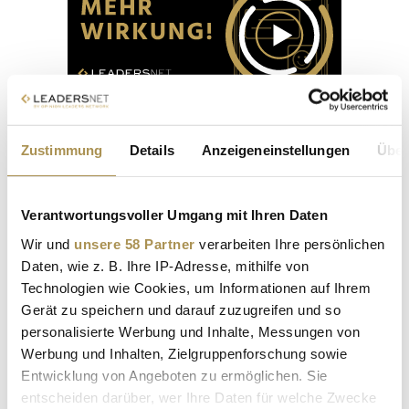
Zustimmung
Details
Anzeigeneinstellungen
Über
Boss Open 2026
Verantwortungsvoller Umgang mit Ihren Daten
Wir und
unsere 58 Partner
verarbeiten Ihre persönlichen
6. Juni 2026 - 14. Juni 2026
Daten, wie z. B. Ihre IP-Adresse, mithilfe von
Stadt:
Stuttgart
Technologien wie Cookies, um Informationen auf Ihrem
Location:
STUTTGART I TC Weissenhof
Gerät zu speichern und darauf zuzugreifen und so
Turnierkategorie: Teil der ATP Tour 250 und der Wimbledon
personalisierte Werbung und Inhalte, Messungen von
Rasensaison
Werbung und Inhalten, Zielgruppenforschung sowie
Entwicklung von Angeboten zu ermöglichen. Sie
Titelverteidiger Taylor Fritz schlägt bei den BOSS OPEN 2026
entscheiden darüber, wer Ihre Daten für welche Zwecke
auf