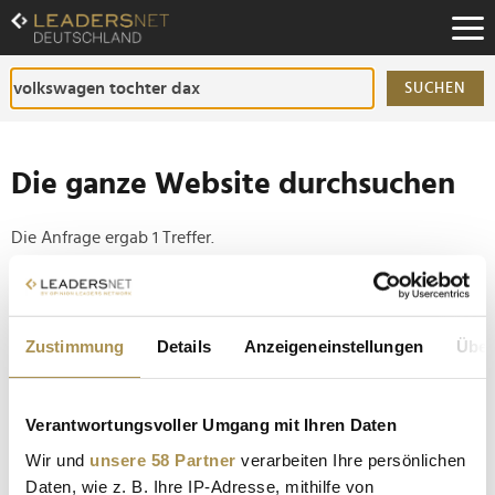
Zum
Inhalt
Zur
Fußzeilen-
SUCHEN
Navigation
Zur
Hauptnavigation
Die ganze Website durchsuchen
Die Anfrage ergab 1 Treffer.
Tipp
Seiten suchen, die genau diese Wortgruppe enthalten:
Zustimmung
Details
Anzeigeneinstellungen
Über
Setzen Sie die gesuchten Wörter zwischen
Anführungszeichen: zb "Vorname Nachname".
Verantwortungsvoller Umgang mit Ihren Daten
Wir und
unsere 58 Partner
verarbeiten Ihre persönlichen
Warum Porsche AG aus dem DAX geflogen ist
Daten, wie z. B. Ihre IP-Adresse, mithilfe von