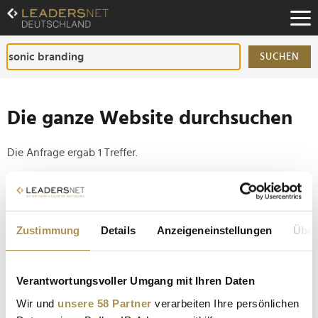
Zum
Inhalt
Zur
Fußzeilen-
SUCHEN
Navigation
Zur
Hauptnavigation
Die ganze Website durchsuchen
Die Anfrage ergab 1 Treffer.
Tipp
Seiten suchen, die genau diese Wortgruppe enthalten:
Zustimmung
Details
Anzeigeneinstellungen
Über
Setzen Sie die gesuchten Wörter zwischen
Anführungszeichen: zb "Vorname Nachname".
Verantwortungsvoller Umgang mit Ihren Daten
EightSix: Franziska Küttner kommt von Jung von
Wir und
unsere 58 Partner
verarbeiten Ihre persönlichen
Matt