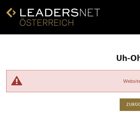
Uh-Oh!
Website 
ZURÜC