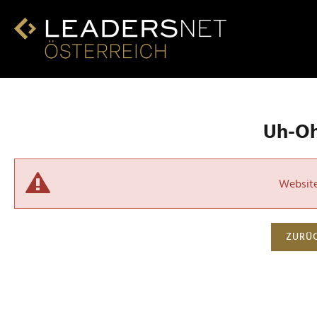
Uh-Oh!
Website 
ZURÜC