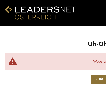
Uh-Oh!
Website 
ZURÜC