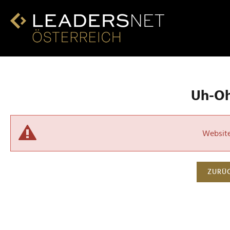
Uh-Oh!
Website 
ZURÜC