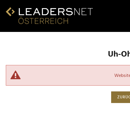
Uh-Oh!
Website 
ZURÜC