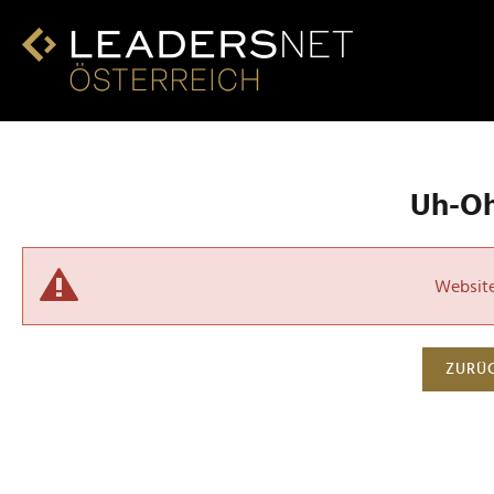
Uh-Oh!
Website 
ZURÜC