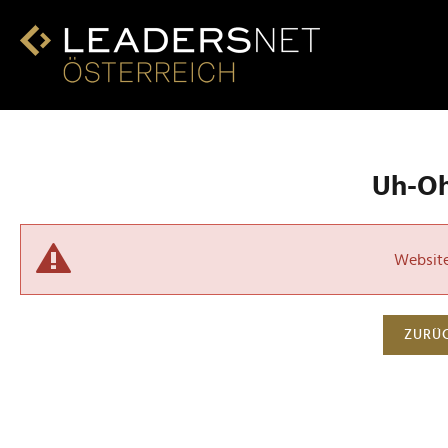
Uh-Oh!
Website 
ZURÜC