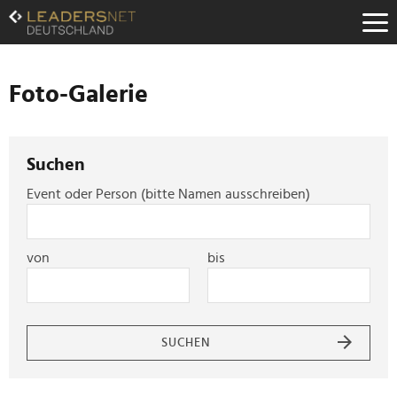
Zum
Inhalt
Zur
Fußzeilen-
Navigation
Foto-Galerie
Zur
Hauptnavigation
Suchen
Event oder Person (bitte Namen ausschreiben)
von
bis
SUCHEN