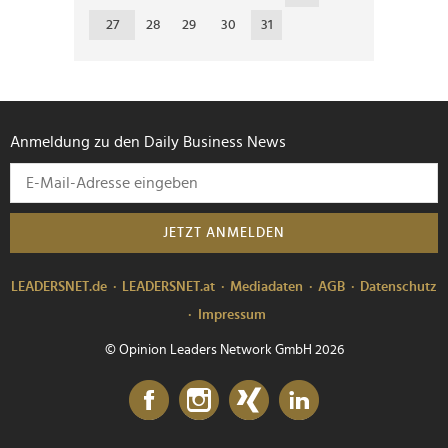
27
28
29
30
31
Anmeldung zu den Daily Business News
JETZT ANMELDEN
LEADERSNET.de
LEADERSNET.at
Mediadaten
AGB
Datenschutz
Impressum
© Opinion Leaders Network GmbH 2026