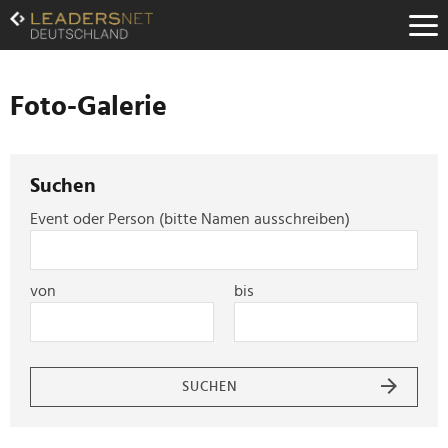
Zum
Inhalt
Zur
Fußzeilen-
Navigation
Foto-Galerie
Zur
Hauptnavigation
Suchen
Event oder Person (bitte Namen ausschreiben)
von
bis
SUCHEN