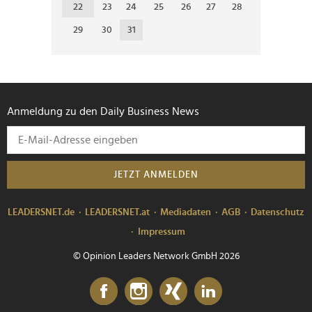
22
23
24
25
26
27
28
29
30
31
Anmeldung zu den Daily Business News
JETZT ANMELDEN
LEADERSNET.de
LEADERSNET.at
Mediadaten
AGB
Datenschutz
Impressum
© Opinion Leaders Network GmbH 2026